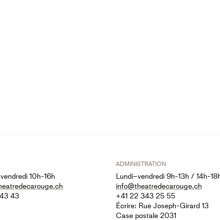
ADMINISTRATION
 vendredi 10h-16h
Lundi–vendredi 9h-13h / 14h-18
theatredecarouge.ch
info@theatredecarouge.ch
 43 43
+41 22 343 25 55
Écrire: Rue Joseph-Girard 13
Case postale 2031