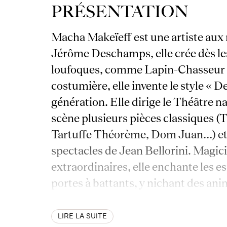
PRÉSENTATION
Macha Makeïeff est une artiste aux 
Jérôme Deschamps, elle crée dès le
loufoques, comme Lapin-Chasseur ou
costumière, elle invente le style « 
génération. Elle dirige le Théâtre na
scène plusieurs pièces classiques (
Tartuffe Théorème, Dom Juan…) et
spectacles de Jean Bellorini. Magic
extraordinaires, elle enchante les e
portes à battants, y nichant des a
Avec
Zone d’attente
, elle revient à
LIRE LA SUITE