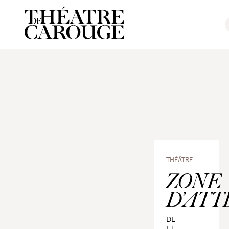
THÉÂTRE
ZONE
D’ATT
DE
ET