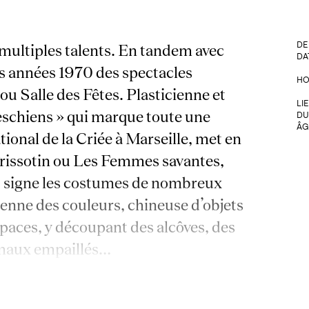
DE
multiples talents. En tandem avec
DA
s années 1970 des spectacles
HO
 Salle des Fêtes. Plasticienne et
LI
Deschiens » qui marque toute une
DU
ÂG
tional de la Criée à Marseille, met en
Trissotin ou Les Femmes savantes,
 signe les costumes de nombreux
ienne des couleurs, chineuse d’objets
spaces, y découpant des alcôves, des
nimaux empaillés…
 ses premières amours, la comédie