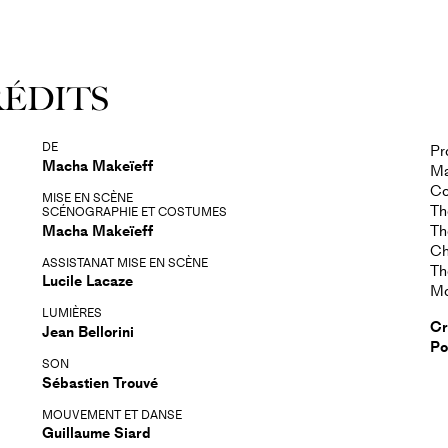
Slapstick, ce genre
isuels.
eu incertain : salle d’attente,
RÉDITS
clamations ? Ils ont avec eux désirs
 de fête. Un intrus surgit, une
DE
Pr
une comédie poétique emmenée par
Macha Makeïeff
Ma
Co
irtuoses. Si on chante, si on danse
MISE EN SCÈNE
Th
SCÉNOGRAPHIE ET COSTUMES
désastre. Mais la fantaisie l’emporte,
Macha Makeïeff
Th
Ch
ASSISTANAT MISE EN SCÈNE
Th
Lucile Lacaze
Mo
LUMIÈRES
Cr
Jean Bellorini
Po
SON
Sébastien Trouvé
MOUVEMENT ET DANSE
Guillaume Siard