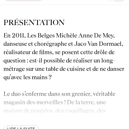
PRÉSENTATION
En 2011, Les Belges Michèle Anne De Mey,
danseuse et chorégraphe et Jaco Van Dormael,
réalisateur de films, se posent cette drôle de
question : est-il possible de réaliser un long-
métrage sur une table de cuisine et de ne danser
qu’avec les mains ?
Le duo s’enferme dans son grenier, véritable
magasin des merveilles ! De la terre, une
maison de poupées, des coquillages, des
miroirs, un train électrique, des guirlandes de
Noël, une caméra… Le studio de tournage