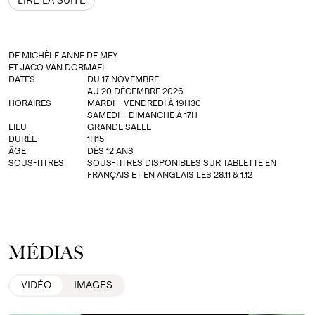
LIRE LA SUITE
s’étoffe à vue d’œil, différents décors miniatures
apparaissent, permettant de bricoler un film en
direct. Et les mains se mettent à danser…
DE MICHÈLE ANNE DE MEY
ET JACO VAN DORMAEL
Filmées comme des personnages en
DATES
DU 17 NOVEMBRE
AU 20 DÉCEMBRE 2026
mouvement, elles racontent avec grâce les cinq
HORAIRES
MARDI – VENDREDI À 19H30
histoires d’amour de Gisèle, une vieille dame
SAMEDI – DIMANCHE À 17H
LIEU
GRANDE SALLE
qui au crépuscule de sa vie, s’interroge : « Où
DURÉE
1H15
ÂGE
DÈS 12 ANS
vont les gens quand ils disparaissent de notre
SOUS-TITRES
SOUS-TITRES DISPONIBLES SUR TABLETTE EN
FRANÇAIS ET EN ANGLAIS LES 28.11 & 1.12
existence ? ». La boîte à souvenirs s’ouvre…
Kiss & Cry
est un bijou de poésie et d’invention,
un baume pour les cœurs, un plaisir pour les
MÉDIAS
yeux. L’émotion qui s’en dégage fait écho à
l’enfance, à l’amour, à la force de la vie vécue.
VIDÉO
IMAGES