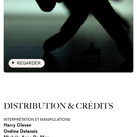
En 2018, les spectatrices et spectateurs du
théâtre de Carouge avaient pu découvrir
Cold
Blood
, second opus du duo d’artistes.
Aujourd’hui, la reprise de
Kiss & Cry
prouve
que la magie du théâtre est parfois moins
éphémère que l’on ne le pense.
REGARDER
DISTRIBUTION & CRÉDITS
INTERPRÉTATION ET MANIPULATIONS
Harry Cleven
Ondine Delanois