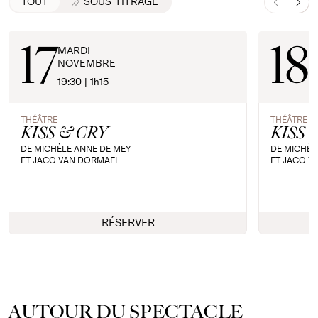
TOUT
SOUS-TITRAGE
17
18
MARDI
M
NOVEMBRE
N
19:30 | 1h15
19
THÉÂTRE
THÉÂTRE
KISS & CRY
KISS 
DE MICHÈLE ANNE DE MEY
DE MICHÈL
ET JACO VAN DORMAEL
ET JACO V
RÉSERVER
AUTOUR DU SPECTACLE