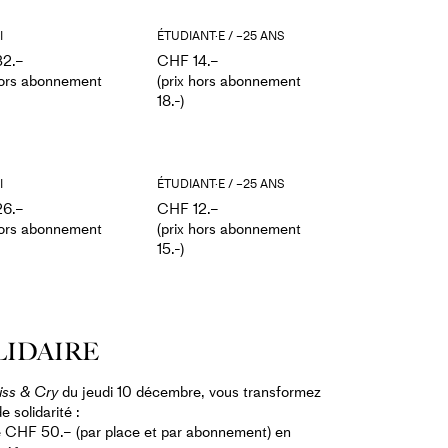
I
ÉTUDIANT·E / –25 ANS
2.–
CHF 14.–
hors abonnement
(prix hors abonnement
18.-)
I
ÉTUDIANT·E / –25 ANS
6.–
CHF 12.–
hors abonnement
(prix hors abonnement
15.-)
LIDAIRE
iss & Cry
du jeudi 10 décembre, vous transformez
 solidarité :
e CHF 50.– (par place et par abonnement) en