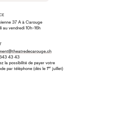
CE
ienne 37 A à Carouge
i au vendredi 10h-16h
T
ment@theatredecarouge.ch
343 43 43
z la possibilité de payer votre
er
e par téléphone (dès le 1
juillet)