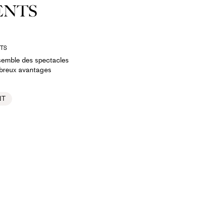
ENTS
TS
nsemble des spectacles
mbreux avantages
NT