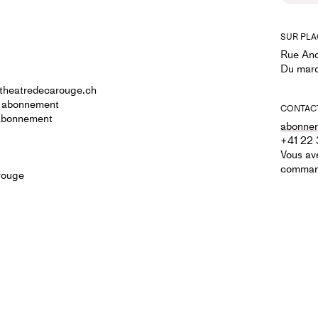
SUR PLA
Rue Anc
Du mard
@theatredecarouge.ch
rs abonnement
CONTAC
s abonnement
abonne
+41 22 
Vous ave
command
Carouge