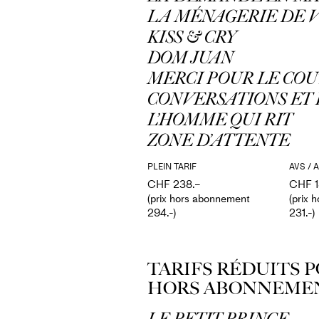
LA MÉNAGERIE DE
KISS & CRY
DOM JUAN
MERCI POUR LE COU
CONVERSATIONS ET 
L’HOMME QUI RIT
ZONE D’ATTENTE
PLEIN TARIF
AVS / A
CHF 238.–
CHF 1
(prix hors abonnement
(prix 
294.-)
231.-)
TARIFS RÉDUITS 
HORS ABONNEME