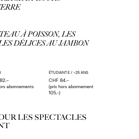
 VERRE
TEAU À POISSON, LES
LES DÉLICES AU JAMBON
I
ÉTUDIANT·E / –25 ANS
82.–
CHF 84.–
hors abonnements
(prix hors abonnement
105.-)
POUR LES SPECTACLES
NT