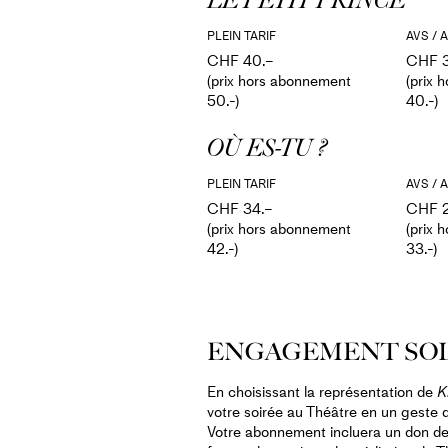
LE PETIT PRINCE
PLEIN TARIF
AVS / A
CHF 40.–
CHF 3
(prix hors abonnement
(prix 
50.-)
40.-)
OÙ ES-TU ?
PLEIN TARIF
AVS / A
CHF 34.–
CHF 2
(prix hors abonnement
(prix 
42.-)
33.-)
ENGAGEMENT SO
En choisissant la représentation de
K
votre soirée au Théâtre en un geste de
Votre abonnement incluera un don d