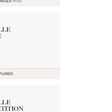
HARGER
111
MO
LLE
E
PLORER
LLE
ÉTITION