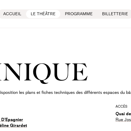
ACCUEIL
LE THÉÂTRE
PROGRAMME
BILLETTERIE
NIQUE
sposition les plans et fiches techniques des différents espaces du bâ
ACCÈS
Quai d
 D’Epagnier
Rue Jos
éline Girardet