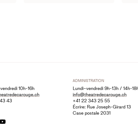
ADMINISTRATION
 vendredi 10h-16h
Lundi–vendredi 9h-13h / 14h-18
theatredecarouge.ch
info@theatredecarouge.ch
 43 43
+41 22 343 25 55
Écrire: Rue Joseph-Girard 13
Case postale 2031
k
gram
Tok
LinkedIn
YouTube