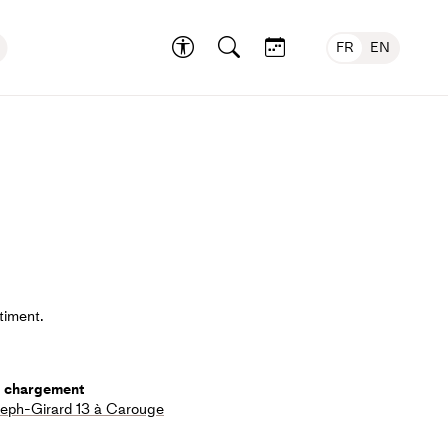
FR
EN
timent.
e chargement
eph-Girard 13 à Carouge