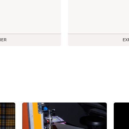
RER
EX