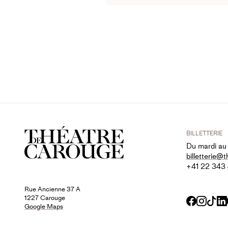
BILLETTERIE
Du mardi au
billetterie@
+41 22 343
Rue Ancienne 37 A
1227 Carouge
Faceboo
Insta
Tik
Google Maps