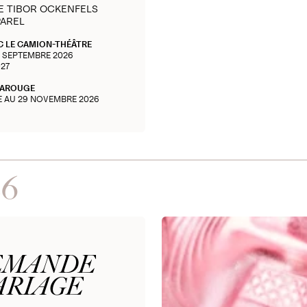
E TIBOR OCKENFELS
PAREL
C LE CAMION-THÉÂTRE
3 SEPTEMBRE 2026
027
CAROUGE
E AU 29 NOVEMBRE 2026
26
EMANDE
ARIAGE