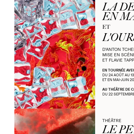
LA D
EN M
ET
L'OUR
D’ANTON TCH
MISE EN SCÈN
ET FLAVIE TAP
EN TOURNÉE AVE
DU 24 AOÛT AU 1
ET EN MAI-JUIN 2
AU THÉÂTRE DE 
DU 22 SEPTEMBR
THÉÂTRE
LE PE