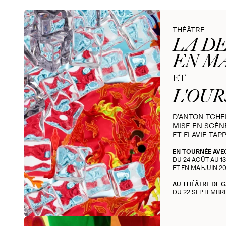
THÉÂTRE
LA D
EN M
ET
L'OUR
D’ANTON TCH
MISE EN SCÈN
ET FLAVIE TAP
EN TOURNÉE AVE
DU 24 AOÛT AU 1
ET EN MAI-JUIN 2
AU THÉÂTRE DE 
DU 22 SEPTEMBR