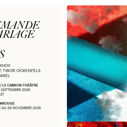
EMANDE
ARIAGE
S
EKHOV
E TIBOR OCKENFELS
PAREL
C LE CAMION-THÉÂTRE
3 SEPTEMBRE 2026
027
CAROUGE
E AU 29 NOVEMBRE 2026