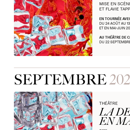
MISE EN SCÈN
ET FLAVIE TAP
EN TOURNÉE AVE
DU 24 AOÛT AU 1
ET EN MAI-JUIN 2
AU THÉÂTRE DE 
DU 22 SEPTEMBR
SEPTEMBRE
20
THÉÂTRE
LA D
EN M