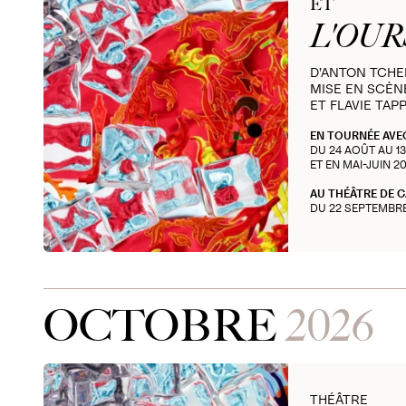
ET
L'OUR
D’ANTON TCH
MISE EN SCÈN
ET FLAVIE TAP
EN TOURNÉE AVE
DU 24 AOÛT AU 1
ET EN MAI-JUIN 2
AU THÉÂTRE DE 
DU 22 SEPTEMBR
OCTOBRE
2026
THÉÂTRE