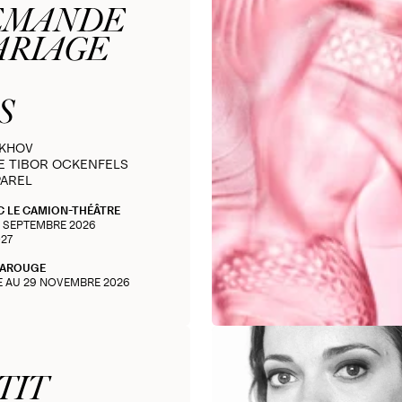
EMANDE
ARIAGE
S
EKHOV
E TIBOR OCKENFELS
PAREL
C LE CAMION-THÉÂTRE
3 SEPTEMBRE 2026
027
CAROUGE
E AU 29 NOVEMBRE 2026
TIT