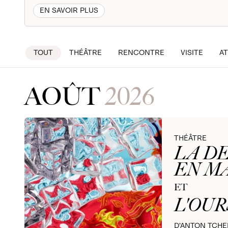
EN SAVOIR PLUS
TOUT
THÉÂTRE
RENCONTRE
VISITE
AT
AOÛT
2026
THÉÂTRE
LA D
EN M
ET
L'OUR
D’ANTON TCH