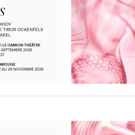
S
EKHOV
E TIBOR OCKENFELS
PAREL
C LE CAMION-THÉÂTRE
3 SEPTEMBRE 2026
027
CAROUGE
E AU 29 NOVEMBRE 2026