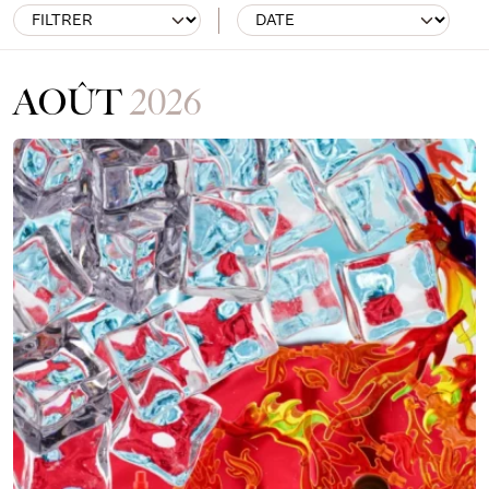
Aller
TOUT
THÉÂTRE
RENCONTRE
VISITE
ATELIE
au
mois
AOÛT
2026